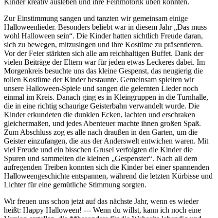
Kinder kreativ ausleben und ihre Feinmotorik üben konnten.
Zur Einstimmung sangen und tanzten wir gemeinsam einige
Halloweenlieder. Besonders beliebt war in diesem Jahr „Das muss
wohl Halloween sein“. Die Kinder hatten sichtlich Freude daran,
sich zu bewegen, mitzusingen und ihre Kostüme zu präsentieren.
Vor der Feier stärkten sich alle am reichhaltigen Buffet. Dank der
vielen Beiträge der Eltern war für jeden etwas Leckeres dabei. Im
Morgenkreis besuchte uns das kleine Gespenst, das neugierig die
tollen Kostüme der Kinder bestaunte. Gemeinsam spielten wir
unsere Halloween-Spiele und sangen die gelernten Lieder noch
einmal im Kreis. Danach ging es in Kleingruppen in die Turnhalle,
die in eine richtig schaurige Geisterbahn verwandelt wurde. Die
Kinder erkundeten die dunklen Ecken, lachten und erschraken
gleichermaßen, und jedes Abenteuer machte ihnen großen Spaß.
Zum Abschluss zog es alle nach draußen in den Garten, um die
Geister einzufangen, die aus der Anderswelt entwichen waren. Mit
viel Freude und ein bisschen Grusel verfolgten die Kinder die
Spuren und sammelten die kleinen „Gespenster“. Nach all dem
aufregenden Treiben konnten sich die Kinder bei einer spannenden
Halloweengeschichte entspannen, während die letzten Kürbisse und
Lichter für eine gemütliche Stimmung sorgten.
Wir freuen uns schon jetzt auf das nächste Jahr, wenn es wieder
heißt: Happy Halloween! --- Wenn du willst, kann ich noch eine