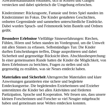
Abwasserkanalisation erkunden, sich in Rohren und Gängen
verstecken und dabei spielerisch die Umgebung erforschen.
Kinderzimmer: Rückzugsorte, Fantasie und freies Spiel standen im
Kinderzimmer im Fokus. Die Kinder gestalteten Geschichten,
ordneten Gegenstände und sammelten unterschiedliche Eindrücke.
Dabei wurden Sprach- und Feinmotorik beim Basteln und Ordnen
geübt.
Besondere Erlebnisse
Vielfältige Sinneserfahrungen: Riechen,
Fühlen, Hören und Sehen standen im Vordergrund, um die Umwelt
mit allen Sinnen zu erfassen. Selbstständiges Tun: Die Kinder
durften Entscheidungen treffen, Dinge ausprobieren und dabei
Sicherheit und gegenseitige Rücksicht üben. Abschlussbesprechung:
In einer gemeinsamen Runde hatten die Kinder die Möglichkeit, von
ihren Erlebnissen zu berichten, Fragen zu stellen und sich
gegenseitig zu erzählen, was sie Neues entdeckt haben.
Materialien und Sicherheit
Altersgerechte Materialien und klare
Anweisungen garantierten eine sichere und begleitete
Entdeckungsreise. Die begleitenden Erzieherinnen und Erzieher
unterstützten die Kinder bei allen Aktivitäten und förderten
Partizipation, Sprache und Kooperation. Wir freuen uns, dass unsere
kleinen Forscherinnen und Forscher so viel Neugier mitgebracht
haben und gemeinsam neue Welten entdecken konnten.