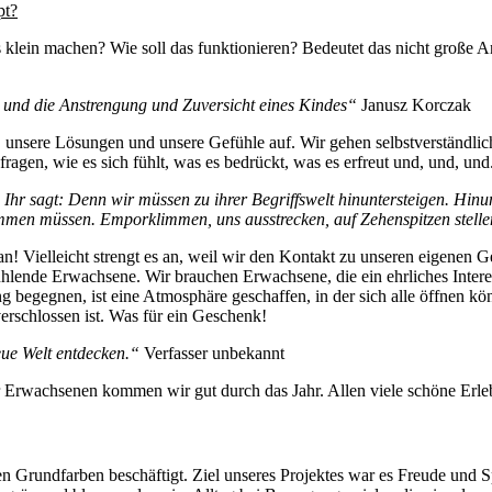
pt?
ein machen? Wie soll das funktionieren? Bedeutet das nicht große Ans
en und die Anstrengung und Zuversicht eines Kindes“
Janusz Korczak
 unsere Lösungen und unsere Gefühle auf. Wir gehen selbstverständlic
agen, wie es sich fühlt, was es bedrückt, was es erfreut und, und, und
Ihr sagt: Denn wir müssen zu ihrer Begriffswelt hinuntersteigen. Hinun
mmen müssen. Emporklimmen, uns ausstrecken, auf Zehenspitzen stellen
Vielleicht strengt es an, weil wir den Kontakt zu unseren eigenen Gefü
ühlende Erwachsene. Wir brauchen Erwachsene, die ein ehrliches Inter
g begegnen, ist eine Atmosphäre geschaffen, in der sich alle öffnen kö
erschlossen ist. Was für ein Geschenk!
eue Welt entdecken.“
Verfasser unbekannt
r Erwachsenen kommen wir gut durch das Jahr. Allen viele schöne Erl
en Grundfarben beschäftigt. Ziel unseres Projektes war es Freude und