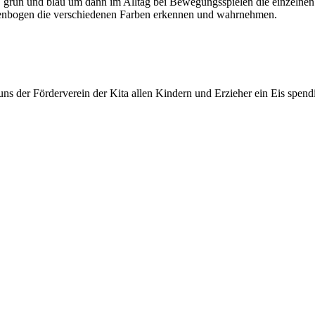
lb, grün und blau um dann im Alltag bei Bewegungsspielen die einzelne
genbogen die verschiedenen Farben erkennen und wahrnehmen.
uns der Förderverein der Kita allen Kindern und Erzieher ein Eis spend