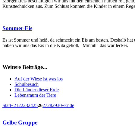
Morgenkreis beschäftigten wir uns mit den einzelnen Farben rot, ge
Kunsttechnicken aus. Zum Schluss konnten die Kinder in einem Re
Sommer-Eis
Es ist Sommer und heiß, da schmeckt ein Eis am besten. Deshalb hat 
haben wir uns das Eis in die Kita geholt. "Mmmh" das war lecker.
Weitere Beiträge...
Auf der Wiese ist was los
Schulbesuch
Die Länder dieser Erde
Lebensraum der Tiere
Start
«
21
22
23
24
25
26
27
28
29
30
»
Ende
Gelbe Gruppe