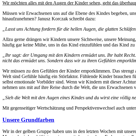
Wir möchten alles mit den Augen der Kinder sehen, geht das überhau
Müssen wir Erwachsenen uns auf die Ebene des Kindes begeben, uns kl
hinaufzunehmen? Janusz Korczak schreibt dazu:
„Lasst uns Achtung fordern für die hellen Augen, die glatten Schläf
Allzu gerne drängen wir Kindern unsere Sichtweise, unsere Meinung,
häufig gar keine Mühe, uns in das Kind einzufühlen und das Kind zu fr
„Ihr sagt: der Umgang mit den Kindern ermüdet uns. Ihr habt Recht. 
nicht das ermüdet uns. Sondern dass wir zu ihren Gefühlen emporkli
Wir müssen zu den Gefühlen der Kinder emporklimmen. Das strengt an! 
Welt sind Gefühle häufig ein Störfaktor. Fühlende Kinder brauchen f
selbst emotionale Vorbilder sind. Wenn wir Kindern mit dieser Achtun
nehmen uns mit auf ihre Reise durch die Welt, die uns Erwachsenen v
„Sieh die Welt mit den Augen eines Kindes und du wirst eine völlig n
Mit gegenseitiger Wertschätzung und Perspektivenwechsel auch unte
Unsere Grundfarben
Wir in der gelben Gruppe haben uns in den letzten Wochen mit unser